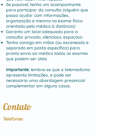
Se possível, tenha um acompanhante
para participar da consulta (alguém que
possa ajudar com informações,
organização e mesmo no exame físico
orientado pelo médico à distância)
Garanta um local adequado para a
consulta: privado, silencioso, espaçoso
Tenha consigo em mãos (ou escaneado e
separado em pasta específica) para
pronto envio ao médico todos os exames
que podem ser úteis
Importante:
lembre-se que a telemedicina
apresenta limitações, e pode ser
necessária uma abordagem presencial
complementar em alguns casos.
Contato
Telefones
- Secretária Central:
(11) 4933-2550
8h00 - 20h00 (2ª - 6ª) e 8h00 - 14h00